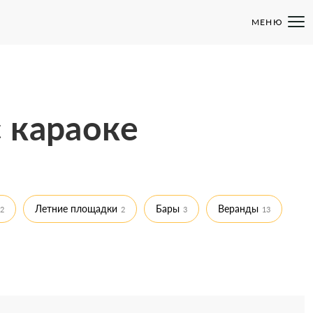
МЕНЮ
 караоке
Летние площадки
Бары
Веранды
2
2
3
13