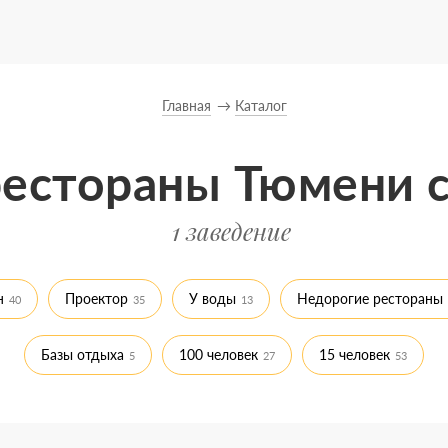
Главная
Каталог
рестораны Тюмени с
1 заведение
н
Проектор
У воды
Недорогие рестораны
40
35
13
Базы отдыха
100 человек
15 человек
5
27
53