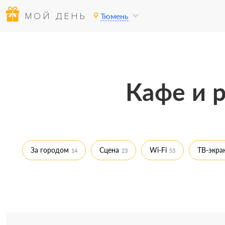
МОЙ ДЕНЬ
Тюмень
Кафе и 
За городом
Сцена
Wi-Fi
ТВ-экра
14
23
53