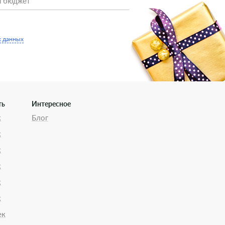
х данных
ть
Интересное
к
Блог
к
к
к
к
к
ек