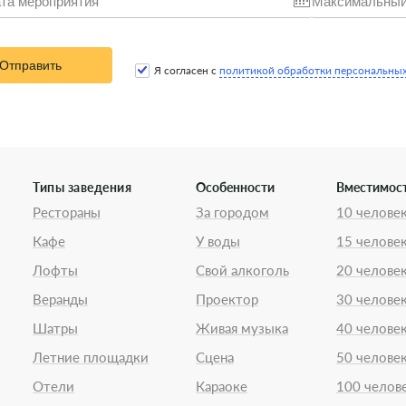
Отправить
Я согласен с
политикой обработки персональны
Типы заведения
Особенности
Вместимос
Рестораны
За городом
10 челове
Кафе
У воды
15 челове
Лофты
Свой алкоголь
20 челове
Веранды
Проектор
30 челове
Шатры
Живая музыка
40 челове
Летние площадки
Сцена
50 челове
Отели
Караоке
100 челов